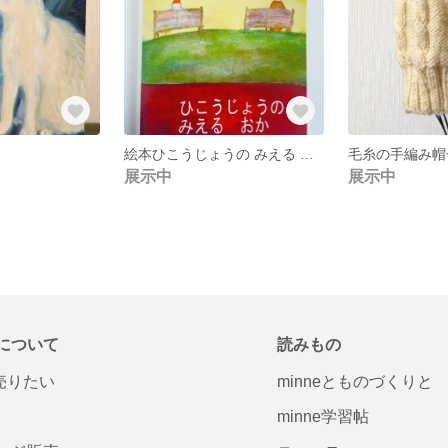
絵本ひこうじょうの みえる おか
毛糸の手編み帽
展示中
展示中
について
読みもの
で売りたい
minneとものづくりと
minne学習帖