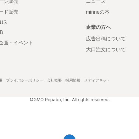
ージ販売
ニュース
ード販売
minneの本
LUS
企業の方へ
AB
広告出稿について
企画・イベント
大口注文について
用
プライバシーポリシー
会社概要
採用情報
メディアキット
©GMO Pepabo, Inc. All rights reserved.