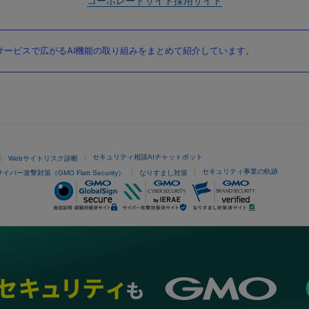
コーポレートサイト
採用サイト
ービスで広がるAI機能の取り組みをまとめて紹介しています。
セキュリティ相談AIチャットボット
Webサイトリスク診断
セキュリティ事業の軌跡
サイバー攻撃対策（GMO Flatt Security）
なりすまし対策