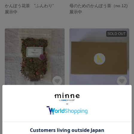
かんぽう花茶 ”ふんわり”
母のためのかんぽう茶（no.12)
展示中
展示中
SOLD OUT
Mari's かんぽう茶 （no,01)
かんぽう果実茶 ３袋ギフトセット
展示中
4,800円