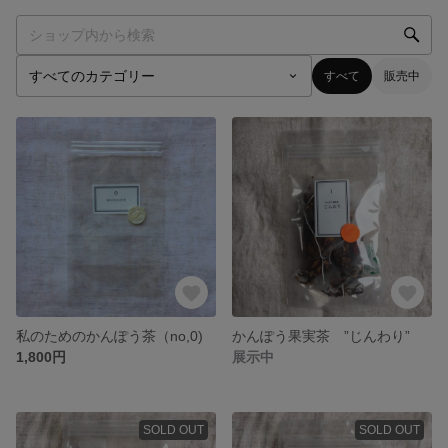
すべて
販売中
私のためのかんぽう茶（no,0)
かんぽう果実茶 ”じんわり”
1,800円
展示中
SOLD OUT
SOLD OUT