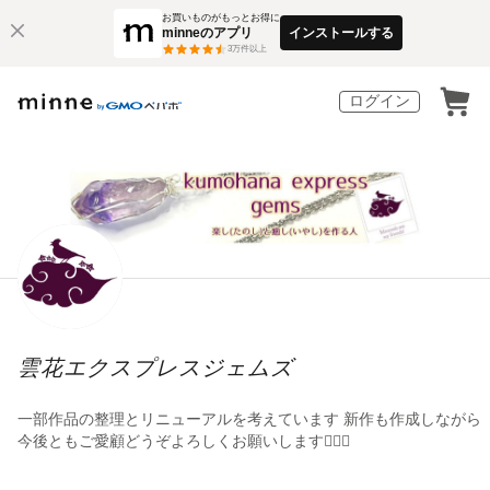
お買いものがもっとお得に
minneのアプリ
インストールする
3
万件以上
ログイン
雲花エクスプレスジェムズ
一部作品の整理とリニューアルを考えています 新作も作成しながら
今後ともご愛顧どうぞよろしくお願いします🙇🏻‍♀️