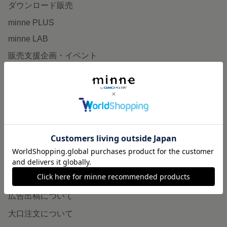
ダウンロード販売
minne PLUS
minne LAB
販売支援企画・イベント
読みもの
minneとものづくりと
minne学習帖
ニュース
minneの本
企業の方へ
広告出稿について
大口注文について