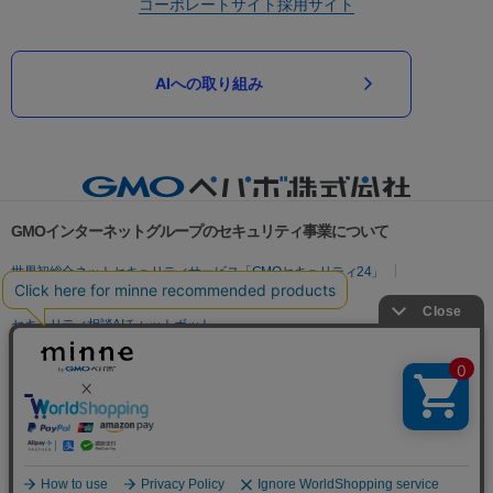
コーポレートサイト
採用サイト
AIへの取り組み
GMOインターネットグループのセキュリティ事業について
世界初総合ネットセキュリティサービス「GMOセキュリティ24」
パスワード漏洩診断
Webサイトリスク診断
セキュリティ相談AIチャットボット
実在証明・盗聴対策
サイバー攻撃対策（GMOサイバーセキュリティ byイエラエ）
サイバー攻撃対策（GMO Flatt Security）
なりすまし対策
セキュリティ事業の軌跡