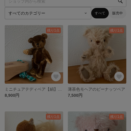
すべて
販売中
残り1点
残り1点
ミニチュアテディベア【絹】２番
薄茶色モヘアのピーナッツベア
8,900円
7,500円
残り1点
残り1点