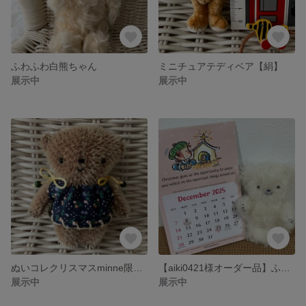
ふわふわ白熊ちゃん
ミニチュアテディベア【絹】
展示中
展示中
ぬいコレクリスマスminne限定【まめクマ】-1
【aiki0421様オーダー品】ふわふわ白クマちゃん【3番】
展示中
展示中