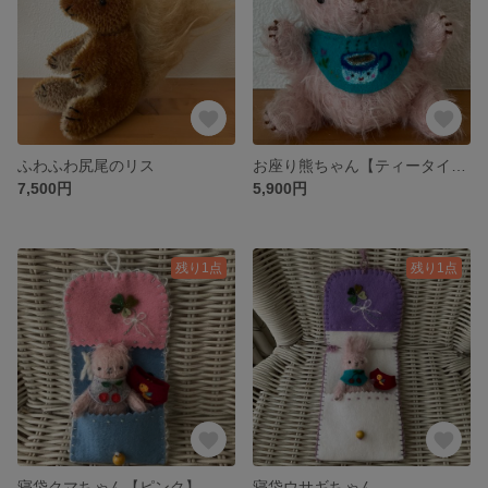
ふわふわ尻尾のリス
お座り熊ちゃん【ティータイムベア】青白カップ
7,500円
5,900円
残り1点
残り1点
寝袋クマちゃん【ピンク】
寝袋ウサギちゃん