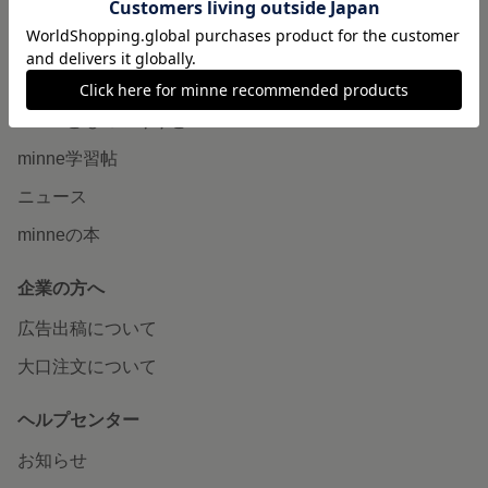
販売支援企画・イベント
読みもの
minneとものづくりと
minne学習帖
ニュース
minneの本
企業の方へ
広告出稿について
大口注文について
ヘルプセンター
お知らせ