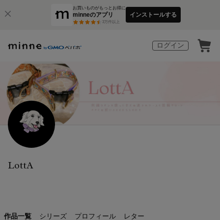
お買いものがもっとお得に
minneのアプリ
インストールする
3
万件以上
ログイン
LottA
作品一覧
シリーズ
プロフィール
レター