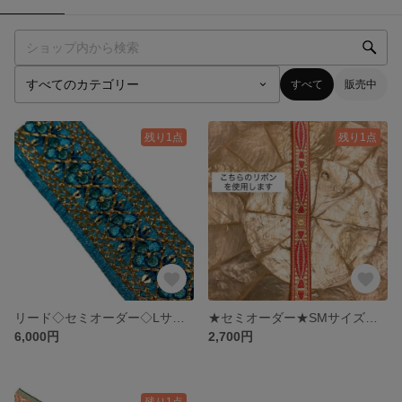
すべて
販売中
残り1点
残り1点
リード◇セミオーダー◇Lサイズ ターコイズの刺繍リボンの3WAY Y字リード
★セミオーダー★SMサイズ ピンクとベージュのジャガードリボンのダブルDカンカラー（首輪）
6,000円
2,700円
残り1点