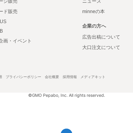
ージ販売
ニュース
ード販売
minneの本
LUS
企業の方へ
AB
広告出稿について
企画・イベント
大口注文について
用
プライバシーポリシー
会社概要
採用情報
メディアキット
©GMO Pepabo, Inc. All rights reserved.