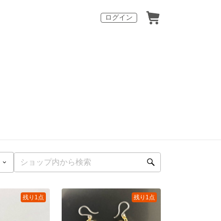
ログイン
残り1点
残り1点