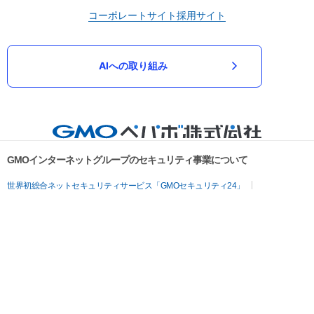
コーポレートサイト
採用サイト
AIへの取り組み
GMOインターネットグループのセキュリティ事業について
世界初総合ネットセキュリティサービス「GMOセキュリティ24」
パスワード漏洩診断
Webサイトリスク診断
セキュリティ相談AIチャットボット
実在証明・盗聴対策
サイバー攻撃対策（GMOサイバーセキュリティ byイエラエ）
サイバー攻撃対策（GMO Flatt Security）
なりすまし対策
セキュリティ事業の軌跡