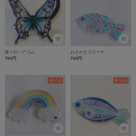
蝶々のヘアゴム
おさかなブローチ
700円
700円
残り1点
残り1点