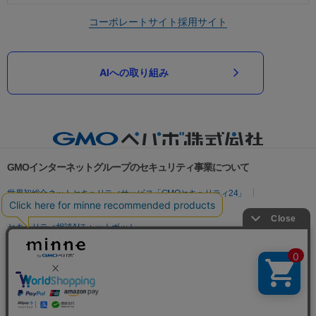
コーポレートサイト
採用サイト
AIへの取り組み
GMOインターネットグループのセキュリティ事業について
世界初総合ネットセキュリティサービス「GMOセキュリティ24」
パスワード漏洩診断
Webサイトリスク診断
セキュリティ相談AIチャットボット
実在証明・盗聴対策
サイバー攻撃対策（GMOサイバーセキュリティ byイエラエ）
サイバー攻撃対策（GMO Flatt Security）
なりすまし対策
セキュリティ事業の軌跡