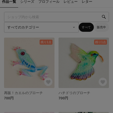
作品一覧
シリーズ
プロフィール
レビュー
レター
すべて
販売中
残り1点
残り1点
再販！カエルのブローチ
ハチドリのブローチ
700円
700円