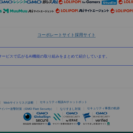
コーポレートサイト
採用サイト
ービスで広がるAI機能の取り組みをまとめて紹介しています。
セキュリティ相談AIチャットボット
Webサイトリスク診断
セキュリティ事業の軌跡
サイバー攻撃対策（GMO Flatt Security）
なりすまし対策