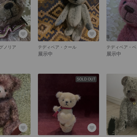
グノリア
テディベア・クール
テディベア・ベ
展示中
展示中
SOLD OUT