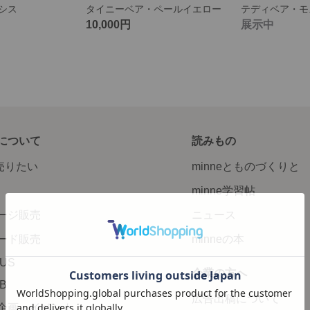
シス
タイニーベア・ペールイエロー
テディベア・モ
10,000円
展示中
について
読みもの
で売りたい
minneとものづくりと
minne学習帖
ージ販売
ニュース
ード販売
minneの本
LUS
企業の方へ
AB
広告出稿について
企画・イベント