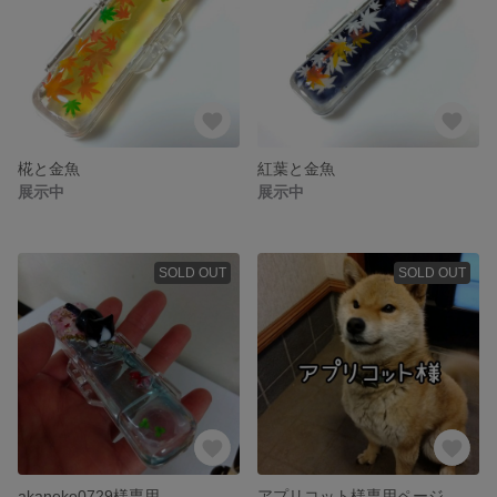
椛と金魚
紅葉と金魚
展示中
展示中
SOLD OUT
SOLD OUT
akaneko0729様専用
アプリコット様専用ページ