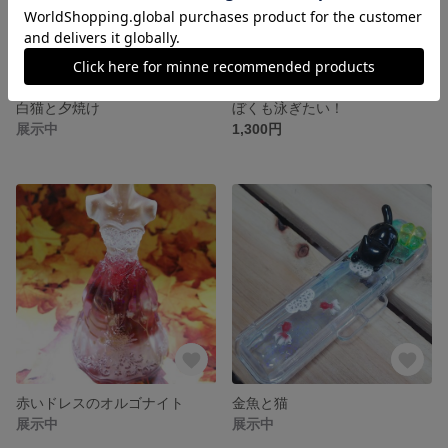
白猫と夕焼け
ぼくも泳ぎたい！
展示中
1,300円
赤いドレスのオルゴナイト
金魚と猫
展示中
展示中