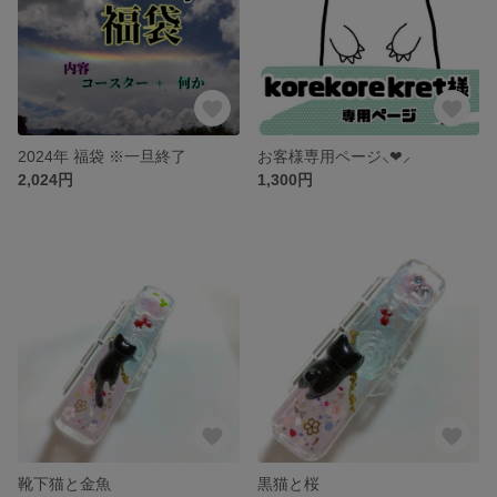
2024年 福袋 ※一旦終了
お客様専用ページ⸜❤︎⸝‍
2,024円
1,300円
靴下猫と金魚
黒猫と桜