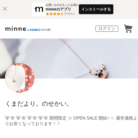
お買いものがもっとお得に
minneのアプリ
インストールする
3
万件以上
ログイン
くまだより。のせかい。
🐻 🌸 🐻 🌸 🐻 🌸 🐻 🌸 期間限定 ☆ OPEN SALE 開始✨✨ 通常価格よ
りお安くなっております！！