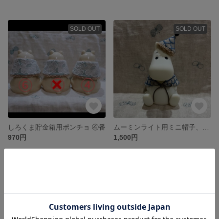
SOLD OUT
SOLD OUT
しろくま貯金箱用ポンチョ ④番
ムーミンライト用ミニ帽子、ポンチョset
970円
1,500円
SOLD OUT
SOLD OUT