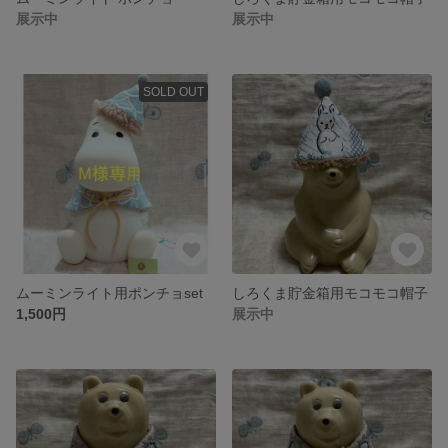
展示中
展示中
SOLD OUT
ムーミンライト用ポンチョset
しろくま貯金箱用モコモコ帽子
1,500円
展示中