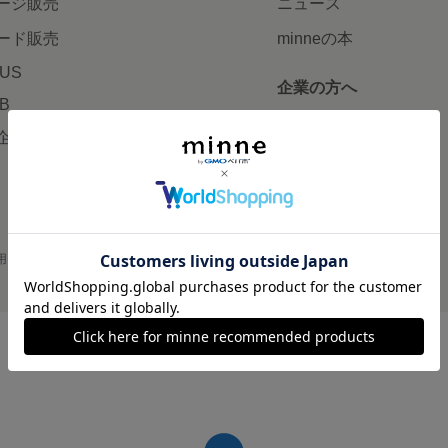
ージ販売
ニュース
ード販売
minneの本
LUS
企業の方へ
AB
広告出稿について
企画・イベント
大口注文について
用
プライバシーポリシー
会社概要
採用情報
メディアキット
©GMO Pepabo, Inc. All rights reserved.