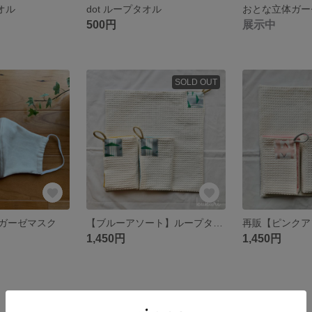
タオル
dot ループタオル
おとな立体ガー
500円
展示中
SOLD OUT
ガーゼマスク
【ブルーアソート】ループタオル
1,450円
1,450円