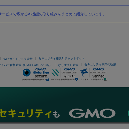
ービスで広がるAI機能の取り組みをまとめて紹介しています。
セキュリティ相談AIチャットボット
Webサイトリスク診断
セキュリティ事業の軌跡
サイバー攻撃対策（GMO Flatt Security）
なりすまし対策