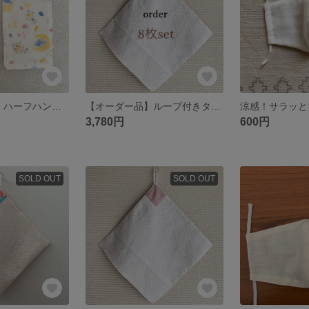
【おまかせ3枚】ハーフハンカチ
【オーダー品】ループ付きタオル
涼感！サラッと
3,780円
600円
SOLD OUT
SOLD OUT