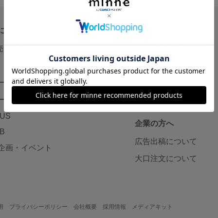
について
読みもの
で売りたい
minneとものづくりと
minne学習帖
ージ販売
ニュース
ード販売
minneの本
LUS
企業の方へ
AB
広告出稿について
企画・イベント
大口注文について
用
プライバシーポリシー
会社概要
採用情報
メディアキット