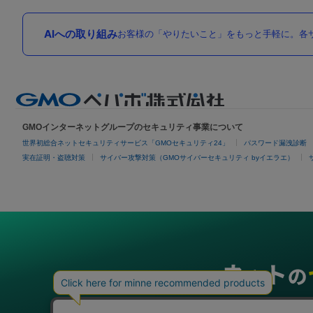
AIへの取り組み
お客様の「やりたいこと」をもっと手軽に。各サ
GMOインターネットグループのセキュリティ事業について
世界初総合ネットセキュリティサービス「GMOセキュリティ24」
パスワード漏洩診断
実在証明・盗聴対策
サイバー攻撃対策（GMOサイバーセキュリティ byイエラエ）