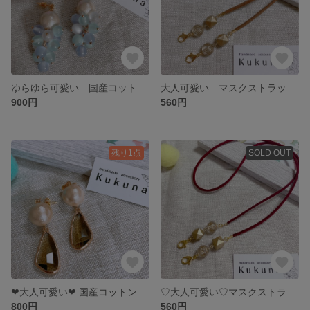
ゆらゆら可愛い 国産コットンパール ぶどうピアス イヤリング 存在感◎
大人可愛い マスクストラップ モカブラウン×ゴールド
900円
560円
残り1点
SOLD OUT
❤︎大人可愛い❤︎ 国産コットンパール(キスカ)×ガラスストーンチャーム ピアス イヤリング 卒業式 卒園式 入学式 入園式
♡大人可愛い♡マスクストラップ ワインレッド×ゴールドアシンメトリー
800円
560円