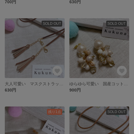
700円
630円
SOLD OUT
SOLD OUT
大人可愛い マスクストラップ スエード調紐タッセル
ゆらゆら可愛い 国産コットンパール(キスカ) ぶどうピアス イヤリング 存在感◎
630円
900円
残り1点
SOLD OUT