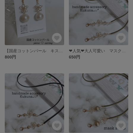
【国産コットンパール キスカ×フラワーワイヤーチャーム】 ピアス イヤリング 卒業式 卒園式 入学式 入園式
❤︎人気❤︎大人可愛い マスクストラップ 【カーキ×フラワーワイヤーチャーム×クリアビーズ】maskstrap マスクアクセサリー スエードコードお色変更可◎ プチギフト お礼
800円
650円