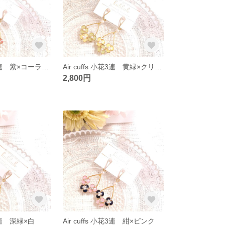
Air cuffs 小花3連 紫×コーラルピンク
Air cuffs 小花3連 黄緑×クリームイエロー
2,800円
花3連 深緑×白
Air cuffs 小花3連 紺×ピンク