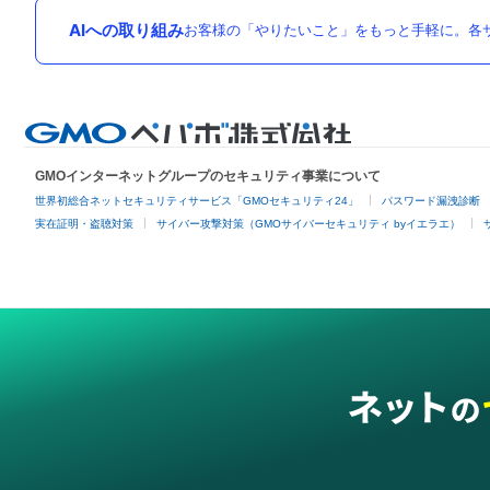
AIへの取り組み
お客様の「やりたいこと」をもっと手軽に。各サ
GMOインターネットグループのセキュリティ事業について
世界初総合ネットセキュリティサービス「GMOセキュリティ24」
パスワード漏洩診断
実在証明・盗聴対策
サイバー攻撃対策（GMOサイバーセキュリティ byイエラエ）