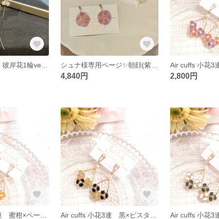
yumeko様専用 彼岸花1輪ver. 赤 Air cuffs
シュナ様専用ページ✨朝顔(紫)*クリアフラワーエアーカフ
4,840円
2,800円
Air cuffs 小花3連 蜜柑×ペールブラウン
Air cuffs 小花3連 黒×ピスタチオ
Air cuffs 小