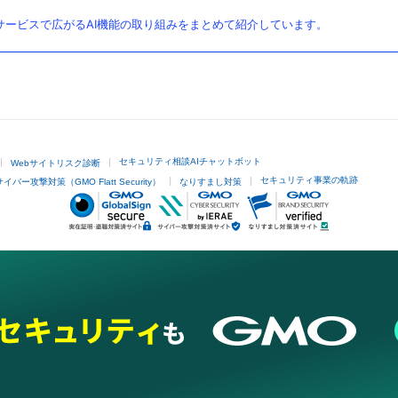
ービスで広がるAI機能の取り組みをまとめて紹介しています。
セキュリティ相談AIチャットボット
Webサイトリスク診断
セキュリティ事業の軌跡
サイバー攻撃対策（GMO Flatt Security）
なりすまし対策