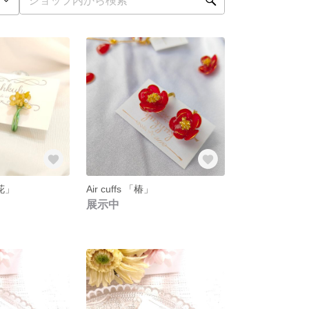
の花」
Air cuffs 「椿」
展示中