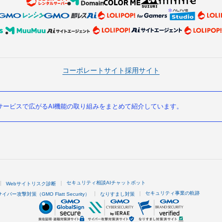
コーポレートサイト
採用サイト
ービスで広がるAI機能の取り組みをまとめて紹介しています。
セキュリティ相談AIチャットボット
Webサイトリスク診断
セキュリティ事業の軌跡
サイバー攻撃対策（GMO Flatt Security）
なりすまし対策