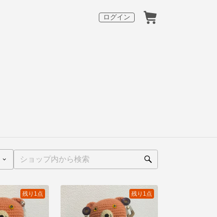
ログイン
残り1点
残り1点