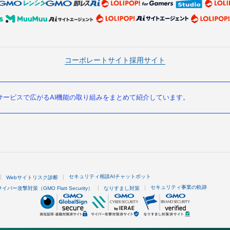
コーポレートサイト
採用サイト
ービスで広がるAI機能の取り組みをまとめて紹介しています。
セキュリティ相談AIチャットボット
Webサイトリスク診断
セキュリティ事業の軌跡
サイバー攻撃対策（GMO Flatt Security）
なりすまし対策