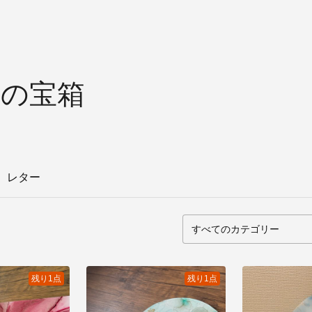
の宝箱
レター
残り1点
残り1点