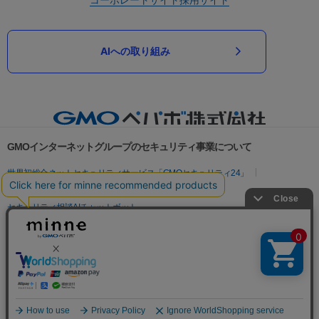
AIへの取り組み
GMOインターネットグループのセキュリティ事業について
世界初総合ネットセキュリティサービス「GMOセキュリティ24」
パスワード漏洩診断
Webサイトリスク診断
セキュリティ相談AIチャットボット
実在証明・盗聴対策
サイバー攻撃対策（GMOサイバーセキュリティ byイエラエ）
サイバー攻撃対策（GMO Flatt Security）
なりすまし対策
セキュリティ事業の軌跡