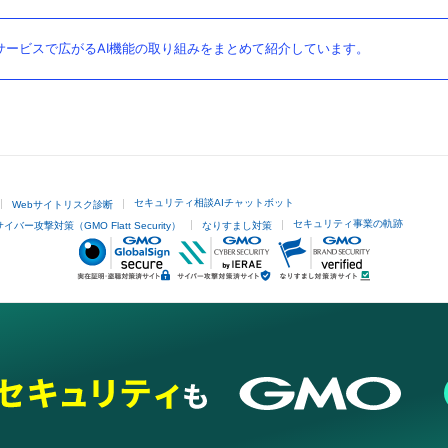
ービスで広がるAI機能の取り組みをまとめて紹介しています。
セキュリティ相談AIチャットボット
Webサイトリスク診断
セキュリティ事業の軌跡
サイバー攻撃対策（GMO Flatt Security）
なりすまし対策