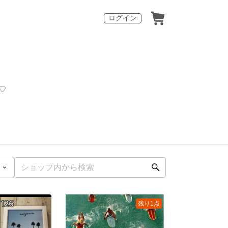
ログイン
♡
残り1点