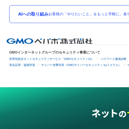
AIへの取り組み
お客様の「やりたいこと」をもっと手軽に。各サ
GMOインターネットグループのセキュリティ事業について
世界初総合ネットセキュリティサービス「GMOセキュリティ24」
パスワード漏洩診断
実在証明・盗聴対策
サイバー攻撃対策（GMOサイバーセキュリティ byイエラエ）