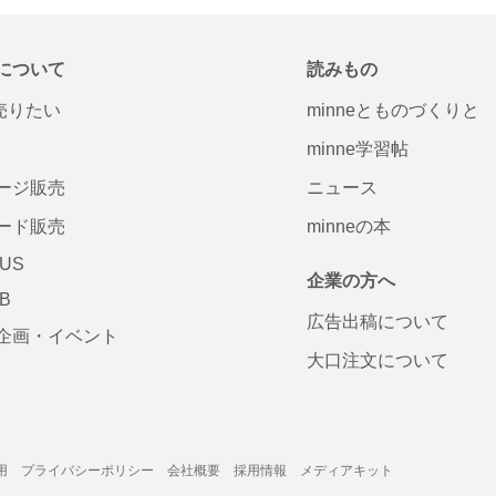
について
読みもの
で売りたい
minneとものづくりと
minne学習帖
ージ販売
ニュース
ード販売
minneの本
LUS
企業の方へ
AB
広告出稿について
企画・イベント
大口注文について
用
プライバシーポリシー
会社概要
採用情報
メディアキット