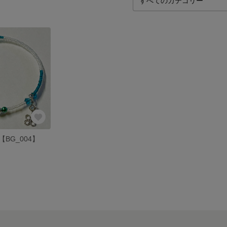
BG_004】