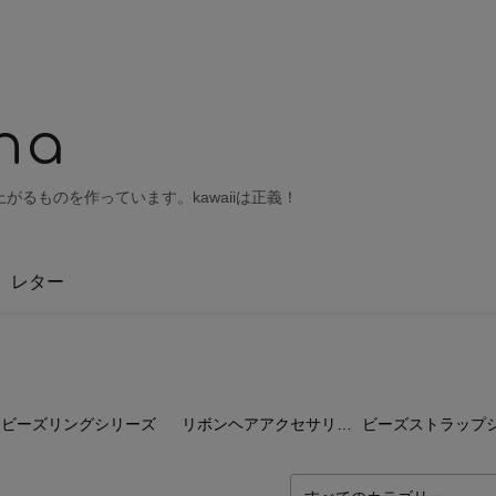
na
がるものを作っています。kawaiiは正義！
レター
0
点
0
点
0
ビーズリングシリーズ
リボンヘアアクセサリーシリーズ