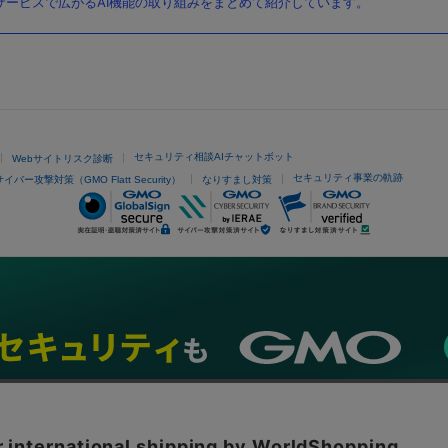
ービスで広がるAI機能の取り組みをまとめて紹介しています。
セキュリティ相談AIチャットボット
Webサイトリスク診断
セキュリティ事業の軌跡
サイバー攻撃対策（GMO Flatt Security）
なりすまし対策