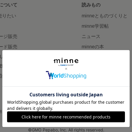
について
読みもの
で売りたい
minneとものづくりと
minne学習帖
ージ販売
ニュース
ード販売
minneの本
LUS
企業の方へ
AB
広告出稿について
企画・イベント
大口注文について
用
プライバシーポリシー
会社概要
採用情報
メディアキット
©GMO Pepabo, Inc. All rights reserved.