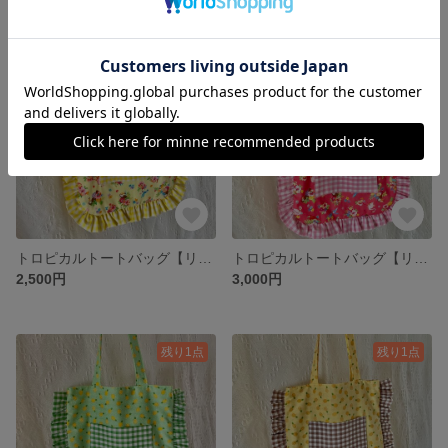
残り1点
SOLD OUT
トロピカルトートバッグ【リバーシブル】鳥 ハイビスカス 南国 海 黄色 イエロー ギンガムチェック フリル A4 肩掛け 軽量 🏝️🍹🌺 ♡同柄色違いもあります♡
トロピカルトートバッグ【リバーシブル】鳥 ハイビスカス 南国 海 ピンク ギンガムチェック フリル A4 肩掛け 軽量 🏝️🍹🌺 ♡同柄色違いもあります♡
2,500円
3,000円
残り1点
残り1点