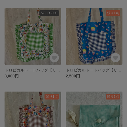
SOLD OUT
残り1点
トロピカルトートバッグ【リバーシブル】鳥 植物 南国 海 緑 グリーン ギンガムチェック フリル A4 肩掛け 軽量 🏝️🍹🌺
トロピカルトートバッグ【リバーシブル】貝殻 シェル ヒトデ 珊瑚 海 南国 青 ブルー ネイビー ギンガムチェック フリル A4 肩掛け 軽量 🏝️🍹🌺
3,000円
2,500円
残り1点
残り1点