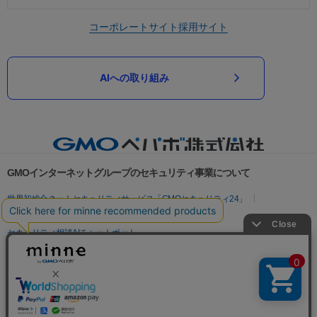
コーポレートサイト
採用サイト
AIへの取り組み
GMOインターネットグループのセキュリティ事業について
世界初総合ネットセキュリティサービス「GMOセキュリティ24」
パスワード漏洩診断
Webサイトリスク診断
セキュリティ相談AIチャットボット
実在証明・盗聴対策
サイバー攻撃対策（GMOサイバーセキュリティ byイエラエ）
サイバー攻撃対策（GMO Flatt Security）
なりすまし対策
セキュリティ事業の軌跡