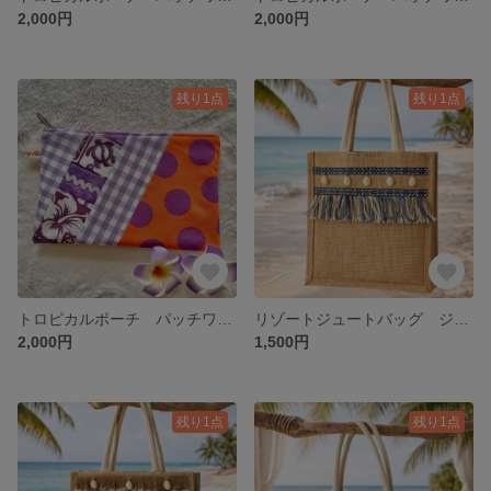
2,000円
2,000円
残り1点
残り1点
トロピカルポーチ パッチワーク 通帳・お薬手帳・母子手帳・文庫本・A6 🌊🏝️🧜‍♀️🦜☀️🌺✨ オレンジ×パープル🧡💜
リゾートジュートバッグ ジュートトートバッグ Sサイズ ブルー系フリンジ 貝がら🏝️☀️
2,000円
1,500円
残り1点
残り1点