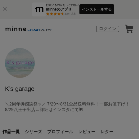
お買いものがもっとお得に
minneのアプリ
インストールする
3
万件以上
ログイン
K’s garage
＼2周年🉐感謝祭✨／ 7/29〜8/31全品送料無料！一部お値下げ！
8/29八王子出店←詳細はインスタにて🌺
作品一覧
シリーズ
プロフィール
レビュー
レター