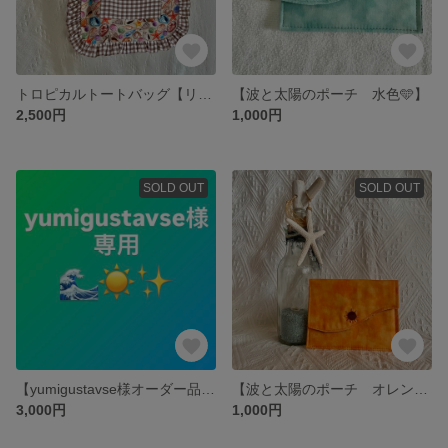
トロピカルトートバッグ【リバーシブル】貝殻 シェル ヒトデ 海 南国 ベージュ ブラウン ギンガムチェック フリル A4 肩掛け 軽量 🏝️🍹🌺
【波と太陽のポーチ 水色🩵】
2,500円
1,000円
SOLD OUT
SOLD OUT
【yumigustavse様オーダー品】波と太陽のポーチ3点おまとめ🌊☀️✨
【波と太陽のポーチ オレンジ🧡】
3,000円
1,000円