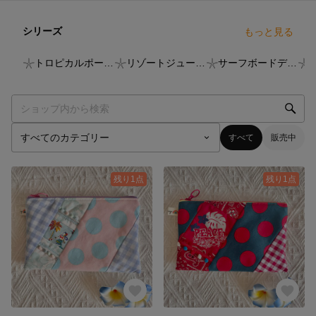
シリーズ
もっと見る
9
点
5
点
9
点
𓇼トロピカルポーチ𓇼
𓇼リゾートジュートバッグ𓇼
𓇼サーフボードデッキカバー𓇼9.0ftがぴったり！
すべて
販売中
残り1点
残り1点