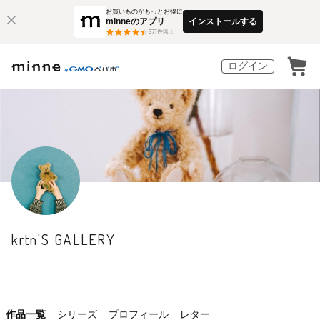
お買いものがもっとお得に
minneのアプリ
インストールする
3
万件以上
ログイン
krtn'S GALLERY
作品一覧
シリーズ
プロフィール
レター