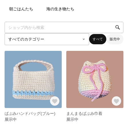
13
点
5
点
朝ごはんたち
海の生き物たち
すべて
販売中
ばぶみハンドバッグ(ブルー)
まんまるばぶみ巾着
展示中
展示中