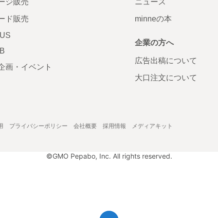
ージ販売
ニュース
ード販売
minneの本
LUS
企業の方へ
AB
広告出稿について
企画・イベント
大口注文について
用
プライバシーポリシー
会社概要
採用情報
メディアキット
©GMO Pepabo, Inc. All rights reserved.