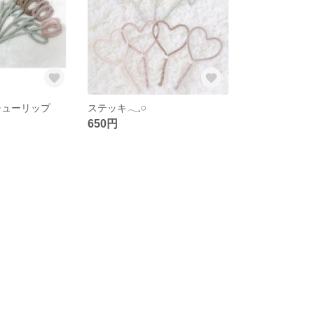
チューリップ
ステッキ𓂃𓈒𓏸
650円