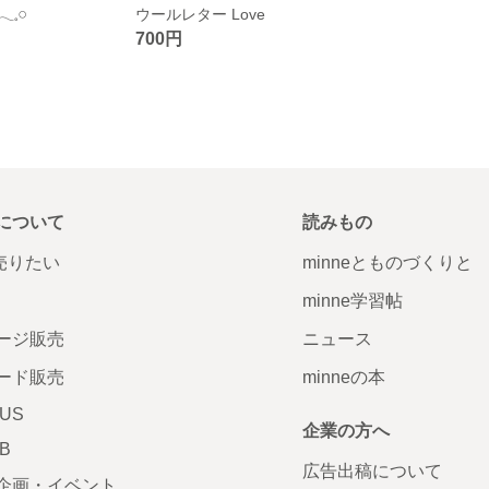
𓏸
ウールレター Love
700円
について
読みもの
で売りたい
minneとものづくりと
minne学習帖
ージ販売
ニュース
ード販売
minneの本
LUS
企業の方へ
AB
広告出稿について
企画・イベント