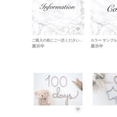
ご購入の前にご一読ください𓂃𓈒𓏸
カラー サンプル𓂃
展示中
展示中