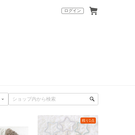
ログイン
残り1点