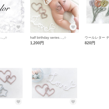
𓈒𓏸
half birthday series𓂃𓈒𓏸
ウールレター 
1,200円
820円