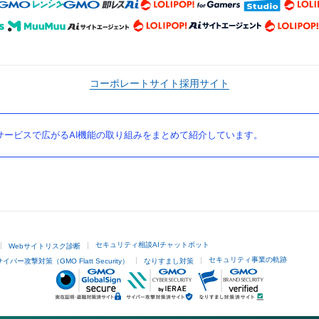
コーポレートサイト
採用サイト
ービスで広がるAI機能の取り組みをまとめて紹介しています。
セキュリティ相談AIチャットボット
Webサイトリスク診断
セキュリティ事業の軌跡
サイバー攻撃対策（GMO Flatt Security）
なりすまし対策