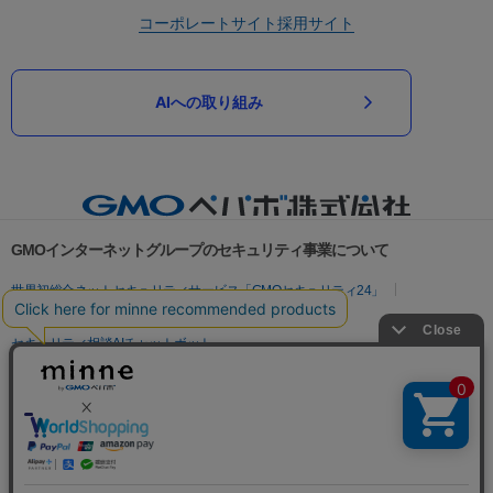
コーポレートサイト
採用サイト
AIへの取り組み
GMOインターネットグループのセキュリティ事業について
世界初総合ネットセキュリティサービス「GMOセキュリティ24」
パスワード漏洩診断
Webサイトリスク診断
セキュリティ相談AIチャットボット
実在証明・盗聴対策
サイバー攻撃対策（GMOサイバーセキュリティ byイエラエ）
サイバー攻撃対策（GMO Flatt Security）
なりすまし対策
セキュリティ事業の軌跡