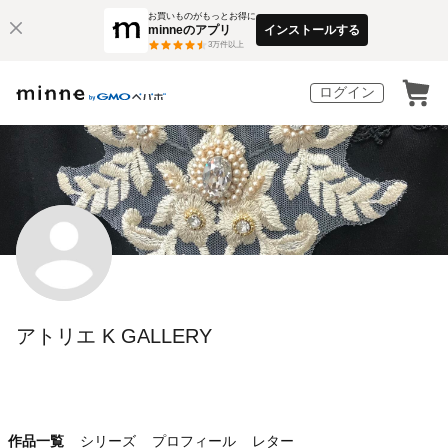
お買いものがもっとお得に
minneのアプリ
インストールする
3
万件以上
ログイン
アトリエ K GALLERY
作品一覧
シリーズ
プロフィール
レター