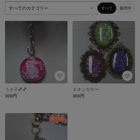
すべて
販売中
うさ子💕💕
ネオンカラー
300円
300円
残り1点