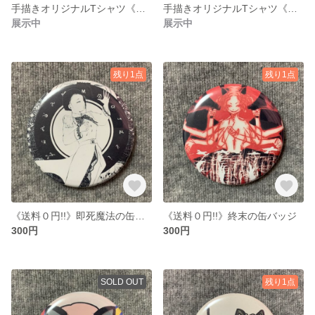
手描きオリジナルTシャツ《送料0円》
手描きオリジナルTシャツ《送料0円》
展示中
展示中
残り1点
残り1点
《送料０円!!》即死魔法の缶バッジ
《送料０円!!》終末の缶バッジ
300円
300円
SOLD OUT
残り1点