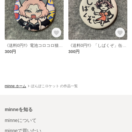
《送料0円‼︎》電池コロコロ猫耳女の子缶バッジ
《送料0円‼︎》「しばくぞ」缶バッジ
300円
300円
minne ホーム
ぽんぽこロケット の作品一覧
minneを知る
minneについて
minneで買いたい