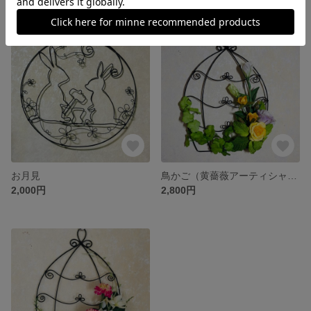
残り1点
SOLD OUT
お月見
鳥かご（黄薔薇アーティシャルフラワー付き）
2,000円
2,800円