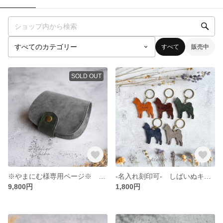
すべて
販売中
SOLD OUT
※やまにむ様専用ページ※ 二つ折り丸財布 本革 ｲﾀﾘｱﾝﾚｻﾞｰ カラーオーダー
-名入れ刻印可- しばいぬキーホルダー 本革 ｲﾀﾘｱﾝﾚｻﾞｰ
9,800円
1,800円