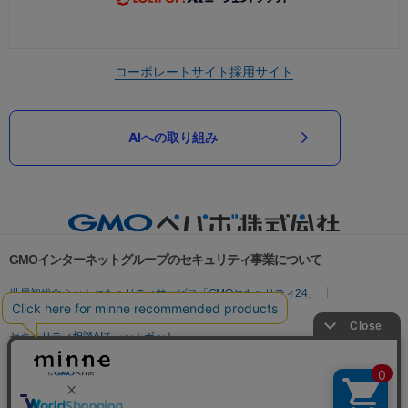
コーポレートサイト
採用サイト
AIへの取り組み
GMOインターネットグループのセキュリティ事業について
世界初総合ネットセキュリティサービス「GMOセキュリティ24」
パスワード漏洩診断
Webサイトリスク診断
セキュリティ相談AIチャットボット
実在証明・盗聴対策
サイバー攻撃対策（GMOサイバーセキュリティ byイエラエ）
サイバー攻撃対策（GMO Flatt Security）
なりすまし対策