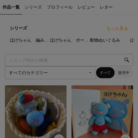
作品一覧
シリーズ
プロフィール
レビュー
レター
シリーズ
もっと見る
12
点
2
点
2
点
ほげちゃん 編みぐるみ
ほげちゃん ボールチェーン付きマスコット
動物ぬいぐるみ
すべて
販売中