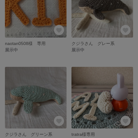
naotan0508様 専用
クジラさん グレー系
展示中
展示中
クジラさん グリーン系
tratra様専用