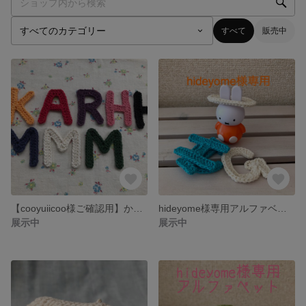
すべて
販売中
【cooyuiicoo様ご確認用】かぎ針編みのアルファベット ローマ字 イニシャル
hideyome様専用アルファベット
展示中
展示中