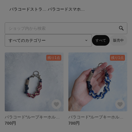
13
点
15
点
パラコードストラップ
パラコードスマホショルダー
すべて
販売中
残り1点
残り1点
パラコード*ループキーホルダー
パラコード*ループキーホルダー
700円
700円