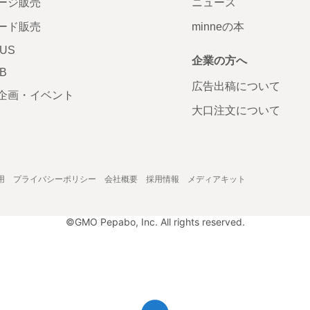
ージ販売
ニュース
ード販売
minneの本
LUS
企業の方へ
AB
広告出稿について
企画・イベント
大口注文について
用
プライバシーポリシー
会社概要
採用情報
メディアキット
©GMO Pepabo, Inc. All rights reserved.