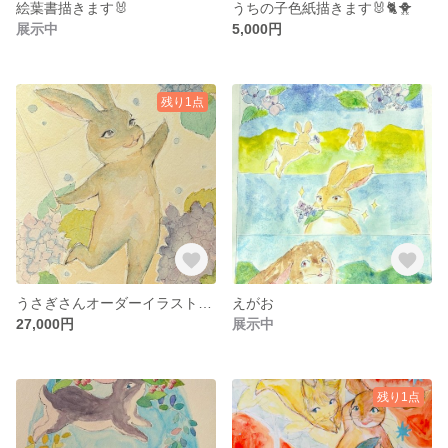
絵葉書描きます🐰
うちの子色紙描きます🐰🐈🐥
展示中
5,000円
残り1点
うさぎさんオーダーイラスト🐇ぴょん数制限なし！
えがお
27,000円
展示中
残り1点