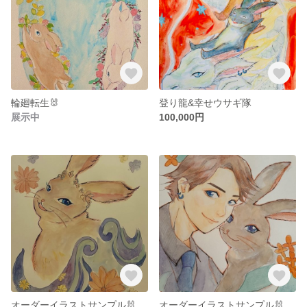
輪廻転生🐰
登り龍&幸せウサギ隊
展示中
100,000円
オーダーイラストサンプル🐰
オーダーイラストサンプル🐰