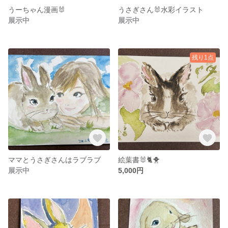
うーちゃん漫画🐰
うさぎさん🐰水彩イラスト
展示中
展示中
残り1点
ママとうさぎさんはラブラブ
絵葉書🐰🐈🐥
展示中
5,000円