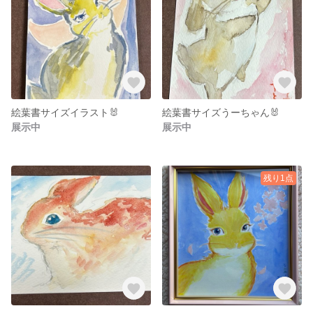
絵葉書サイズイラスト🐰
絵葉書サイズうーちゃん🐰
展示中
展示中
残り1点