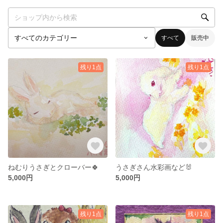
すべて
販売中
残り1点
残り1点
ねむりうさぎとクローバー🍀
うさぎさん水彩画など🐰
5,000円
5,000円
残り1点
残り1点