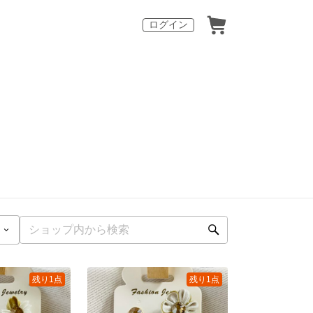
ログイン
残り1点
残り1点