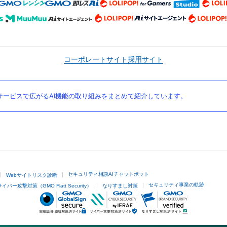
コーポレートサイト
採用サイト
ービスで広がるAI機能の取り組みをまとめて紹介しています。
セキュリティ相談AIチャットボット
Webサイトリスク診断
セキュリティ事業の軌跡
サイバー攻撃対策（GMO Flatt Security）
なりすまし対策