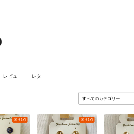
o
レビュー
レター
残り1点
残り1点