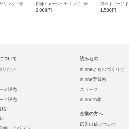
四神イメージイヤリング・青龍１
四神イメージイヤリング・朱雀４
2,000円
1,500円
について
読みもの
で売りたい
minneとものづくりと
minne学習帖
ージ販売
ニュース
ード販売
minneの本
LUS
企業の方へ
AB
広告出稿について
企画・イベント