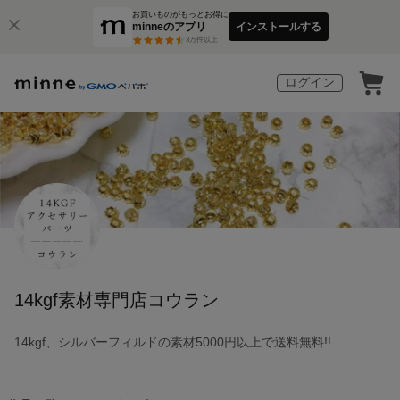
お買いものがもっとお得に
minneのアプリ
インストールする
3
万件以上
ログイン
14kgf素材専門店コウラン
14kgf、シルバーフィルドの素材5000円以上で送料無料!!