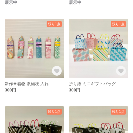
展示中
展示中
残り1点
残り1点
新作🌟着物 爪楊枝 入れ
折り紙 ミニギフトバッグ
300円
300円
残り1点
残り1点