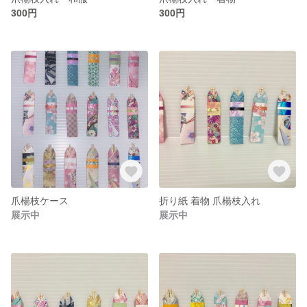
300円
300円
爪楊枝ケース
折り紙 着物 爪楊枝入れ
展示中
展示中