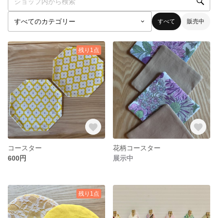
すべて
販売中
残り1点
コースター
花柄コースター
600円
展示中
残り1点