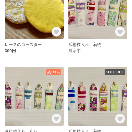
レースのコースター
爪楊枝入れ 着物
300円
展示中
残り1点
SOLD OUT
爪楊枝入れ 和服
爪楊枝入れ 着物