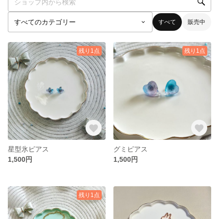
すべて
販売中
残り1点
残り1点
星型氷ピアス
グミピアス
1,500円
1,500円
残り1点