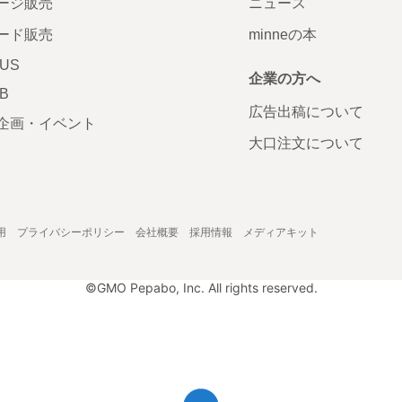
ージ販売
ニュース
ード販売
minneの本
LUS
企業の方へ
AB
広告出稿について
企画・イベント
大口注文について
用
プライバシーポリシー
会社概要
採用情報
メディアキット
©GMO Pepabo, Inc. All rights reserved.