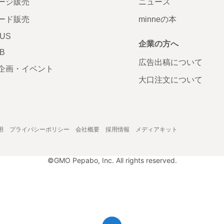
ージ販売
ニュース
ード販売
minneの本
LUS
企業の方へ
AB
広告出稿について
企画・イベント
大口注文について
用
プライバシーポリシー
会社概要
採用情報
メディアキット
©GMO Pepabo, Inc. All rights reserved.