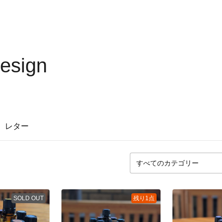
esign
レター
SOLD OUT
残り1点