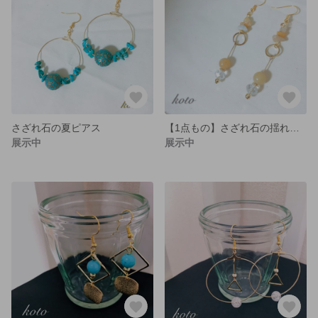
さざれ石の夏ピアス
【1点もの】さざれ石の揺れるピアス
展示中
展示中