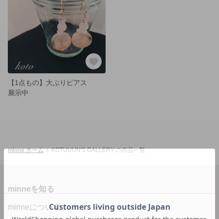
【1点もの】大ぶりピアス
展示中
minne ホーム
KOTUUUN'S GALLERY の作品一覧
minneを知る
minneについて