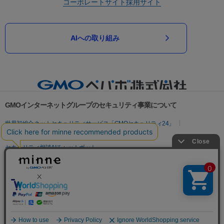
コーポレートサイト
採用サイト
AIへの取り組み
GMOインターネットグループのセキュリティ事業について
世界初総合ネットセキュリティサービス「GMOセキュリティ24」
パスワード漏洩診断
Webサイトリスク診断
セキュリティ相談AIチャットボット
実在証明・盗聴対策
サイバー攻撃対策（GMOサイバーセキュリティ byイエラエ）
サイバー攻撃対策（GMO Flatt Security）
なりすまし対策
セキュリティ事業の軌跡