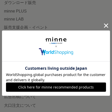
ダウンロード販売
minne PLUS
minne LAB
販売支援企画・イベント
読みもの
minneとものづくりと
minne学習帖
ニュース
minneの本
企業の方へ
広告出稿について
大口注文について