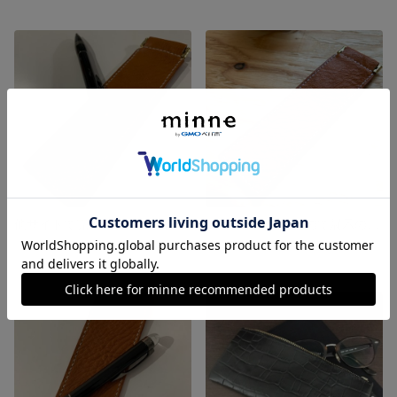
他サイトで売れたので在庫切れです
他サイトで売れたので展示のみです
展示中
展示中