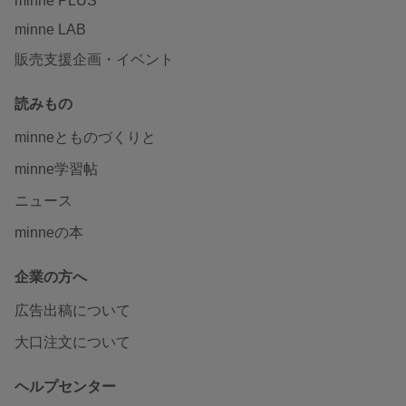
minne PLUS
minne LAB
販売支援企画・イベント
読みもの
minneとものづくりと
minne学習帖
ニュース
minneの本
企業の方へ
広告出稿について
大口注文について
ヘルプセンター