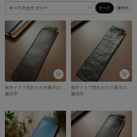
すべて
販売中
他サイトで売れたため展示のみです
他サイトで売れたので展示のみです
展示中
展示中