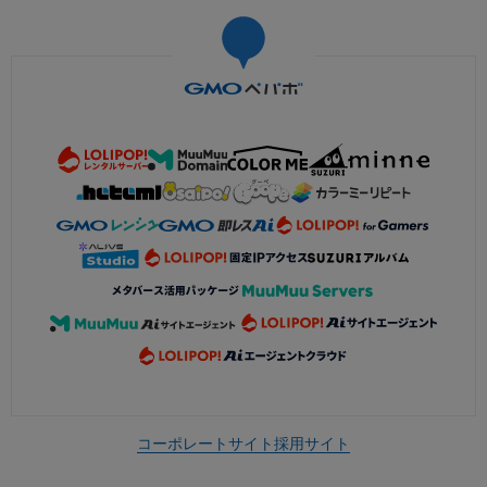
コーポレートサイト
採用サイト