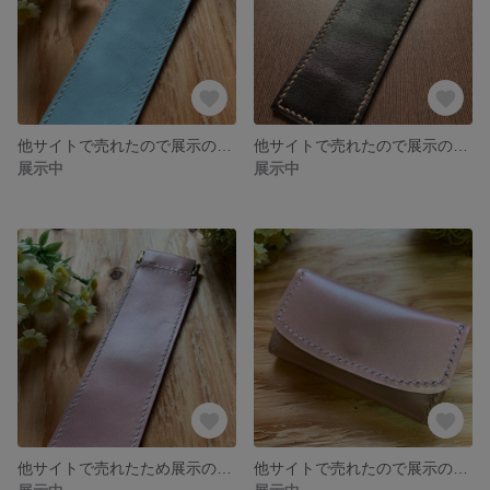
他サイトで売れたので展示のみです
他サイトで売れたので展示のみです
展示中
展示中
他サイトで売れたため展示のみです
他サイトで売れたので展示のみです