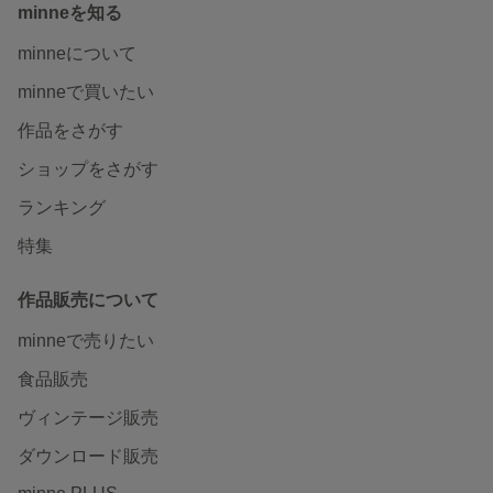
minneを知る
minneについて
minneで買いたい
作品をさがす
ショップをさがす
ランキング
特集
作品販売について
minneで売りたい
食品販売
ヴィンテージ販売
ダウンロード販売