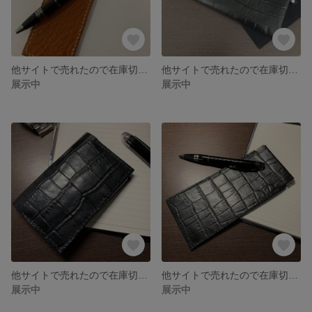
他サイトで売れたので在庫切れです
他サイトで売れたので在庫切れです
展示中
展示中
他サイトで売れたので在庫切れです
他サイトで売れたので在庫切れです
展示中
展示中