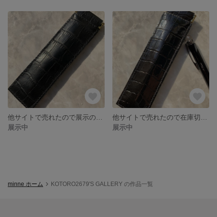
他サイトで売れたので展示のみです
他サイトで売れたので在庫切れです
展示中
展示中
minne ホーム
KOTORO2679'S GALLERY の作品一覧