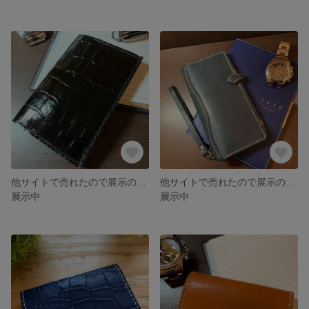
他サイトで売れたので展示のみです
他サイトで売れたので展示のみです
展示中
展示中