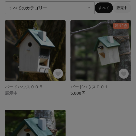
すべて
販売中
残り1点
バードハウス００５
バードハウス００１
展示中
5,000円