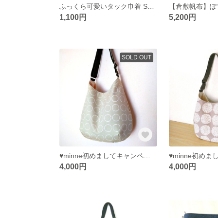
ふっくら可愛いタック巾着 Sサイズ ✿リボン柄（淡グリーン）✿
1,100円
5,200円
SOLD OUT
♥minne初めましてキャンペーン実施中♥ ぽてっと可愛いドロップ型ワンショルダー／サークル柄〈ライトオリーブ〉
4,000円
4,000円