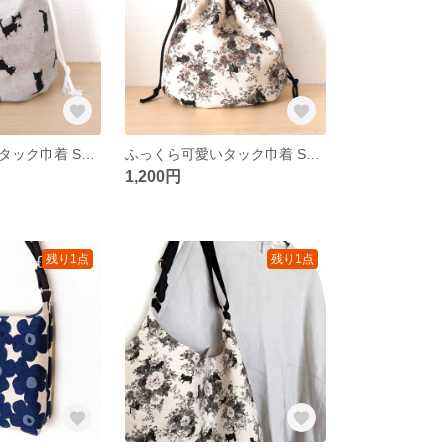
ふっくら可愛いタック巾着 Sサイズ ✿霜降りグレー✕ハチワレ猫✿
ふっくら可愛いタック巾着 Sサイズ ✿黒猫＆アンティークローズ✿
1,200円
残り1点
残り1点