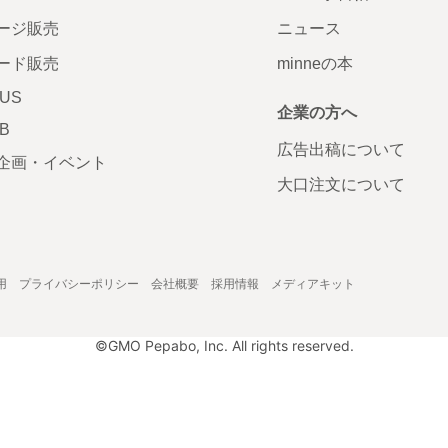
ージ販売
ニュース
ード販売
minneの本
LUS
企業の方へ
AB
広告出稿について
企画・イベント
大口注文について
用
プライバシーポリシー
会社概要
採用情報
メディアキット
©GMO Pepabo, Inc. All rights reserved.