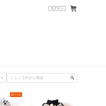
ログイン
残り1点